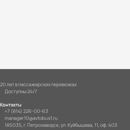
20 лет в пассажирских перевозках
Доступны 24/7
Контакты
+7 (814) 226-00-63
manager10@avtobus1.ru
185035, г. Петрозаводск, ул. Куйбышева, 11, оф. 403